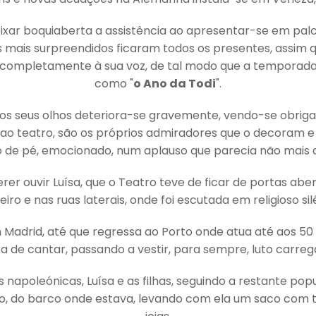
xar boquiaberta a assistência ao apresentar-se em palco
as mais surpreendidos ficaram todos os presentes, assim
completamente à sua voz, de tal modo que a temporada lí
como "
o Ano da Todi
".
dos seus olhos deteriora-se gravemente, vendo-se obrig
 ao teatro, são os próprios admiradores que o decoram e
o de pé, emocionado, num aplauso que parecia não mais 
rer ouvir Luísa, que o Teatro teve de ficar de portas ab
eiro e nas ruas laterais, onde foi escutada em religioso sil
m Madrid, até que regressa ao Porto onde atua até aos 50
xa de cantar, passando a vestir, para sempre, luto carreg
 napoleónicas, Luísa e as filhas, seguindo a restante po
rio, do barco onde estava, levando com ela um saco com t