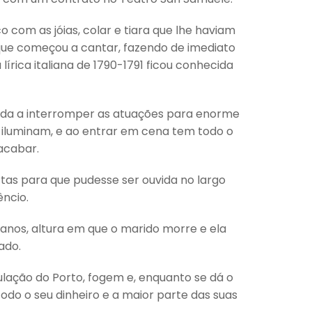
 com as jóias, colar e tiara que lhe haviam
 que começou a cantar, fazendo de imediato
rica italiana de 1790-1791 ficou conhecida
ada a interromper as atuações para enorme
 iluminam, e ao entrar em cena tem todo o
acabar.
ertas para que pudesse ser ouvida no largo
êncio.
 anos, altura em que o marido morre e ela
ado.
pulação do Porto, fogem e, enquanto se dá o
odo o seu dinheiro e a maior parte das suas