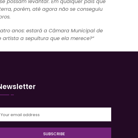
se possam levantar. Em qualquer país que
 terra, porém, até agora não se conseguiu
ros.
uatro anos: estará a Câmara Municipal de
 artista a sepultura que ela merece?”
Newsletter