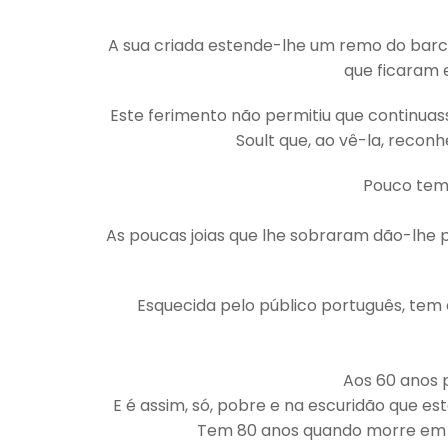
A sua criada estende-lhe um remo do barco
que ficaram e
Este ferimento não permitiu que continuass
Soult que, ao vê-la, reco
Pouco temp
As poucas joias que lhe sobraram dão-lhe 
Esquecida pelo público português, tem 
Aos 60 anos p
E é assim, só, pobre e na escuridão que e
Tem 80 anos quando morre em Li