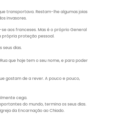
que transportava. Restam-lhe algumas joias
dos invasores.
r-se aos franceses. Mas é o próprio General
 própria proteção pessoal.
 seus dias.
 Rua que hoje tem o seu nome, e para poder
que gostam de a rever. A pouco e pouco,
talmente cega.
mportantes do mundo, termina os seus dias.
Igreja da Encarnação ao Chiado.