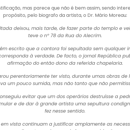
tificação, mas parece que não é bem assim, sendo interes
propósito, pelo biografo da artista, o Dr. Mário Moreau:
pultada deixou, mais tarde, de fazer parte do templo e 
teve o nº 78 da Rua do Alecrim.
têm escrito que a cantora foi sepultada sem qualquer i
 corresponda à verdade. De facto, o jornal República 
afirmação do então dono da referida chapelaria.
arou perentoriamente ter visto, durante umas obras de
stava um pouco sumida, mas não tanto que não permitis
conseguiu evitar que um dos operários destruísse a pe
mular e de dar à grande artista uma sepultura condigna
fez nesse sentido.
s em vista continuam a justificar amplamente as necess