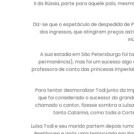
II da Rússia, parte para aquele país, mesm
Diz-se que o espetáculo de despedida de P
dos ingressos, que atingiram preços ast
in
A sua estadia em São Petersburgo foi 
permanência), mas foi um sucesso algo a
professora de canto das princesas imperiais
Para tentar desmoralizar Todi junto da Imp
que foi considerado o sucessor do grande 
chamado o cantor, fizesse sombra a Luísa 
tanto Catarina, como toda a Cort
Luísa Todi e seu marido partem depois ru
Beethoven e após uma temporada em Pari