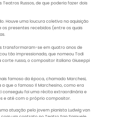
s Teatros Russos, de que poderia fazer dois
o. Houve uma loucura coletiva na aquisição
e os presentes recebidos (entre os quais
as.
tas transformaram-se em quatro anos de
ficou tão impressionada, que nomeou Todi
 corte russa, o compositor italiano Giuseppi
ais famoso da época, chamado Marchesi,
rma a que o famoso Il Marchesino, como era
 conseguiu foi uma récita extraordinária e
s e até com o próprio compositor.
ma atuação pelo jovem pianista Ludwig van
 com um contrato no Teatro San Samuele.