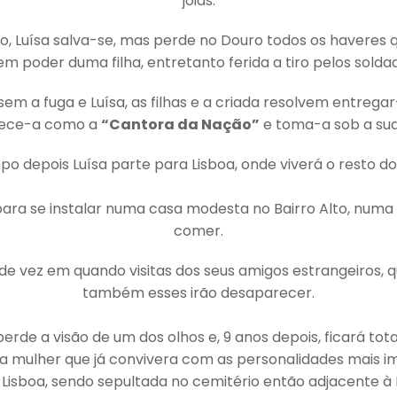
joias.
, Luísa salva-se, mas perde no Douro todos os haveres 
m poder duma filha, entretanto ferida a tiro pelos solda
em a fuga e Luísa, as filhas e a criada resolvem entrega
nhece-a como a
“Cantora da Nação”
e toma-a sob a sua
o depois Luísa parte para Lisboa, onde viverá o resto dos
para se instalar numa casa modesta no Bairro Alto, numa
comer.
de vez em quando visitas dos seus amigos estrangeiros, 
também esses irão desaparecer.
erde a visão de um dos olhos e, 9 anos depois, ficará to
sta mulher que já convivera com as personalidades mais i
sboa, sendo sepultada no cemitério então adjacente à 