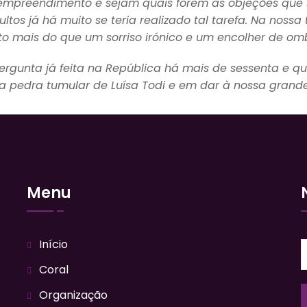
empreendimento e sejam quais forem as objeções que 
tos já há muito se teria realizado tal tarefa. Na nossa
to mais do que um sorriso irónico e um encolher de omb
ergunta já feita na República há mais de sessenta e q
 pedra tumular de Luísa Todi e em dar à nossa grande
Menu
Início
Coral
Organização