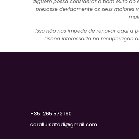
alguém possa considerar o bom êxito do 
prezasse devidamente os seus maiores vul
mui
Isso não nos impede de renovar aqui a p
Lisboa interessada na recuperação da
+351 265 572 190
coralluisatodi@gmail.com