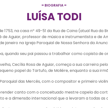
= BIOGRAFIA =
LUÍSA TODI
de 1753, na casa nº 49-51 da Rua de Coina (atual Rua da B
é de Aguiar, professor de música e instrumentista e de A
 de janeiro na Igreja Paroquial de Nossa Senhora da Anunc
a, quando seu pai passou a trabalhar como copista de orq
velha, Cecília Rosa de Aguiar, começa a sua carreira pel
ueno papel do Tartufo, de Moliére, enquanto a sua irmã 
a Paroquial das Mercês, com o compositor e primeiro violin
aprender canto com o conceituado mestre capela da cort
o e a dimensão internacional que a levaram a todas as c