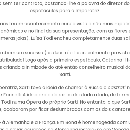
o sem ter contrato, bastando-lhe a palavra do diretor do
espetáculos para a Imperatriz.
aris foi um acontecimento nunca visto e não mais repetid
ronómicos e no final da sua apresentação, com as flores 
úmeras joias), Luísa Todi encheu completamente duas sal
também um sucesso (as duas récitas inicialmente previs
tribulado! Logo após o primeiro espetáculo, Catarina II 
 criando a inimizade do até então conselheiro musical da
Sarti.
eratriz, Sarti teve a ideia de chamar à Rússia o
castrati
m
Farinelli. A ideia era colocar os dois lado a lado, de fo
Todi numa Ópera do próprio Sarti. No entanto, o que Sarti
e, acabaram por ficar deslumbrados com os dois cantore
mo à Alemanha e a França. Em Bona é homenageada com u
s e novas acuações na Alemanha instala-se em Veneza,