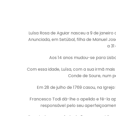
Luísa Rosa de Aguiar nasceu a 9 de janeiro 
Anunciada, em Setúbal, filha de Manuel Jos
a 31
Aos 14 anos mudou-se para Lisbo
Com essa idade, Luísa, com a sua irmã mais 
Conde de Soure, num peq
Em 28 de julho de 1769 casou, na Igrej
Francesco Todi dá-lhe o apelido e fê-la 
responsável pelo seu aperfeiçoament